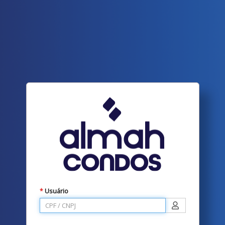
Usuário
*